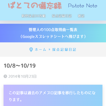
精密採点DX攻略
採点記録日記
雑記
管理人の100点取得曲一覧表
（Googleスプレッドシートへ飛びます）
ホーム
採点記録日記
10/8〜10/19
2014年10月23日
この記事は過去のアメブロ記事を移行したものにな
ります。