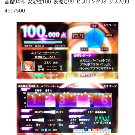
音程94％ 安定性100 表現力99 ビブロング98 リズム99
490/500